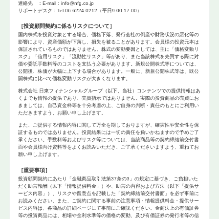
連絡先 ：E-mail：info@nfg.co.jp
サポートデスク：Tel.06-6224-0212（平日9:00-17:00）
投資顧問契約に係るリスクについて
国内株式を投資対象とする場合、価格下落、発行会社の倒産や財務状況の悪化等の
影響により、資産価額が下落し、損失を被ることがあります。会員様の投資元本は
保証されているものではありません。株式の変動要因としては、主に「価格変動リ
スク」「信用リスク」「流動性リスク」等があり、また当該株式を売買する際に対
価や委託手数料等のコストを支払う必要があります。新規公開株式等については、
公開後、株価が大幅に上下する場合があります。一般に、新規公開株式等は、既公
開株式に比べて価格変動リスクが大きくなります。
株式会社 日東フィナンシャルグループ（以下、当社）コンテンツでの提供情報はあ
くまでも情報の提供であり、売買指示ではありません。実際の投資商品の売買にお
きましては、自己資金枠等を十分考慮の上、ご自身の判断・責任のもとにご利用い
ただきますよう、お願い申し上げます。
また、ご提供する情報内容に関して万全を期しておりますが、確実性や安全性を保
証するものではありません。投資結果には一切の責任を負いかねますので予めご了
承ください。手数料等およびリスク等については、当該商品等の契約締結前交付書
面や会員様向け資料等をよくお読みいただき、ご了承くださいますよう、重ねてお
願い申し上げます。
重要事項
投資顧問契約にあたり「金融商品取引法第37条の3」の規定に基づき、ご負担いた
だく助言報酬（以下「情報提供料金」）や、助言の内容および方法（以下「提供サ
ービス内容」）、リスクや留意点を記載した「契約締結前交付書面」を必ず事前に
お読みください。また、ご契約に関する事前の注意事項・情報提供料金・提供サー
ビス内容は、各商品の詳細ページにて事前にご確認ください。金商法上の有価証券
等の投資商品には、相場や金利水準等の価格の変動、及び有価証券の発行者等の信