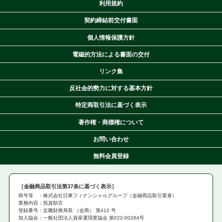
利用規約
契約締結前交付書面
個人情報保護方針
電磁的方法による書面の交付
リンク集
反社会的勢力に対する基本方針
特定商取引法に基づく表示
著作権・商標権について
お問い合わせ
無料会員登録
金融商品取引法第37条に基づく表示
商号等 ：株式会社日東フィナンシャルグループ（金融商品取引業者）
業務内容：投資助言
登録番号：近畿財務局長 （金商） 第412 号
加入協会：一般社団法人資産運用業協会 第022-00284号