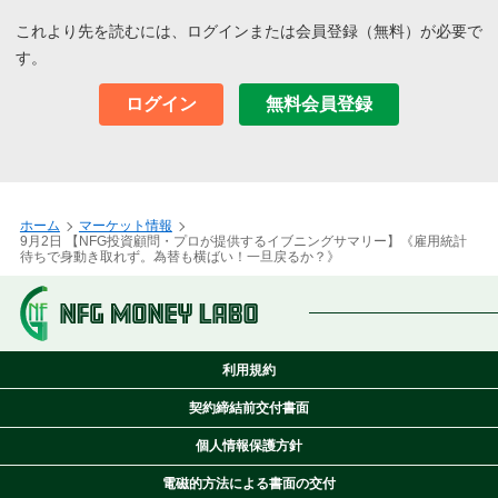
の方向性と雇用統計は別物で一応今回は織り込み済で来週からは
これより先を読むには、ログインまたは会員登録（無料）が必要で
一旦リバーサルから買い戻しとなりそうです。
す。
一方ではFOMCの方が重要であり方向性は決まっている事からサ
ログイン
無料会員登録
プライズが無ければジワジワと円安が進行し株も上下を繰り返し
ながら基本は横ばいとなりそうです。
国内にはプラスを期待する材料は無く日足・週足共に米株のコピ
ーとなっています。短期のボラはなかなか縮小できない相場が継
ホーム
マーケット情報
続しそうですので指標・要人の発言・マクロ・ファンダ・テクニ
9月2日 【NFG投資顧問・プロが提供するイブニングサマリー】《雇用統計
カルを駆使して乗り切らなければならないと考えます。
待ちで身動き取れず。為替も横ばい！一旦戻るか？》
但し、中長期での投資・運用の方は着実にテーマ・好業績のバリ
ュー株の下値を丁寧に拾って頂けたらと考えます。
記：中島肇
利用規約
契約締結前交付書面
個人情報保護方針
電磁的方法による書面の交付