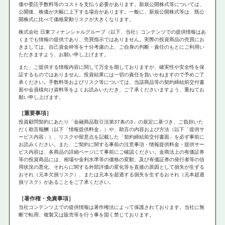
価や委託手数料等のコストを支払う必要があります。新規公開株式等については、
公開後、株価が大幅に上下する場合があります。一般に、新規公開株式等は、既公
開株式に比べて価格変動リスクが大きくなります。
株式会社 日東フィナンシャルグループ（以下、当社）コンテンツでの提供情報はあ
くまでも情報の提供であり、売買指示ではありません。実際の投資商品の売買にお
きましては、自己資金枠等を十分考慮の上、ご自身の判断・責任のもとにご利用い
ただきますよう、お願い申し上げます。
また、ご提供する情報内容に関して万全を期しておりますが、確実性や安全性を保
証するものではありません。投資結果には一切の責任を負いかねますので予めご了
承ください。手数料等およびリスク等については、当該商品等の契約締結前交付書
面や会員様向け資料等をよくお読みいただき、ご了承くださいますよう、重ねてお
願い申し上げます。
重要事項
投資顧問契約にあたり「金融商品取引法第37条の3」の規定に基づき、ご負担いた
だく助言報酬（以下「情報提供料金」）や、助言の内容および方法（以下「提供サ
ービス内容」）、リスクや留意点を記載した「契約締結前交付書面」を必ず事前に
お読みください。また、ご契約に関する事前の注意事項・情報提供料金・提供サー
ビス内容は、各商品の詳細ページにて事前にご確認ください。金商法上の有価証券
等の投資商品には、相場や金利水準等の価格の変動、及び有価証券の発行者等の信
用状況の悪化、それらに関する外部評価の変化等を直接の原因として損失が生ずる
おそれ（元本欠損リスク）、または元本を超過する損失を生ずるおそれ（元本超過
損リスク）があることをご了承ください。
著作権・免責事項
当社コンテンツ上での提供情報は著作権法によって保護されております。当社に無
断で転用、複製又は販売等を行う事を固く禁じております。