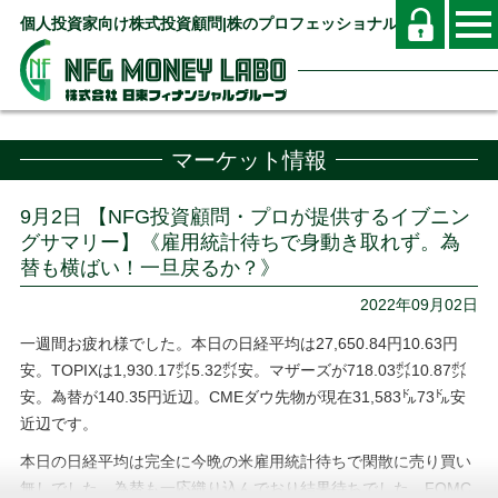
個人投資家向け株式投資顧問|株のプロフェッショナル
マーケット情報
9月2日 【NFG投資顧問・プロが提供するイブニン
グサマリー】《雇用統計待ちで身動き取れず。為
替も横ばい！一旦戻るか？》
2022年09月02日
一週間お疲れ様でした。本日の日経平均は27,650.84円10.63円
安。TOPIXは1,930.17㌽5.32㌽安。マザーズが718.03㌽10.87㌽
安。為替が140.35円近辺。CMEダウ先物が現在31,583㌦73㌦安
近辺です。
本日の日経平均は完全に今晩の米雇用統計待ちで閑散に売り買い
無しでした。為替も一応織り込んでおり結果待ちでした。FOMC