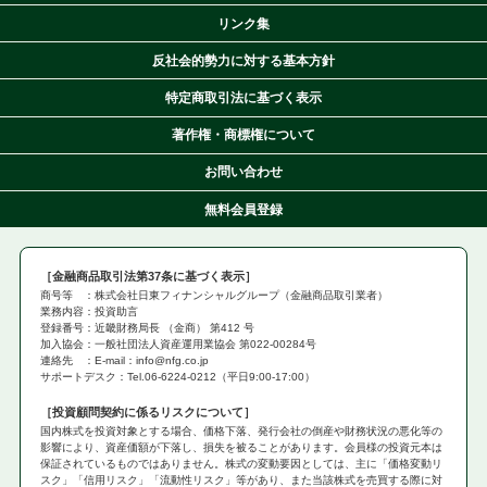
リンク集
反社会的勢力に対する基本方針
特定商取引法に基づく表示
著作権・商標権について
お問い合わせ
無料会員登録
金融商品取引法第37条に基づく表示
商号等 ：株式会社日東フィナンシャルグループ（金融商品取引業者）
業務内容：投資助言
登録番号：近畿財務局長 （金商） 第412 号
加入協会：一般社団法人資産運用業協会 第022-00284号
連絡先 ：E-mail：info@nfg.co.jp
サポートデスク：Tel.06-6224-0212（平日9:00-17:00）
投資顧問契約に係るリスクについて
国内株式を投資対象とする場合、価格下落、発行会社の倒産や財務状況の悪化等の
影響により、資産価額が下落し、損失を被ることがあります。会員様の投資元本は
保証されているものではありません。株式の変動要因としては、主に「価格変動リ
スク」「信用リスク」「流動性リスク」等があり、また当該株式を売買する際に対