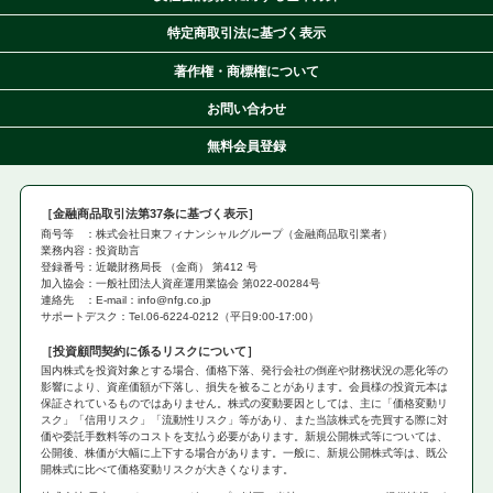
特定商取引法に基づく表示
著作権・商標権について
お問い合わせ
無料会員登録
金融商品取引法第37条に基づく表示
商号等 ：株式会社日東フィナンシャルグループ（金融商品取引業者）
業務内容：投資助言
登録番号：近畿財務局長 （金商） 第412 号
加入協会：一般社団法人資産運用業協会 第022-00284号
連絡先 ：E-mail：info@nfg.co.jp
サポートデスク：Tel.06-6224-0212（平日9:00-17:00）
投資顧問契約に係るリスクについて
国内株式を投資対象とする場合、価格下落、発行会社の倒産や財務状況の悪化等の
影響により、資産価額が下落し、損失を被ることがあります。会員様の投資元本は
保証されているものではありません。株式の変動要因としては、主に「価格変動リ
スク」「信用リスク」「流動性リスク」等があり、また当該株式を売買する際に対
価や委託手数料等のコストを支払う必要があります。新規公開株式等については、
公開後、株価が大幅に上下する場合があります。一般に、新規公開株式等は、既公
開株式に比べて価格変動リスクが大きくなります。