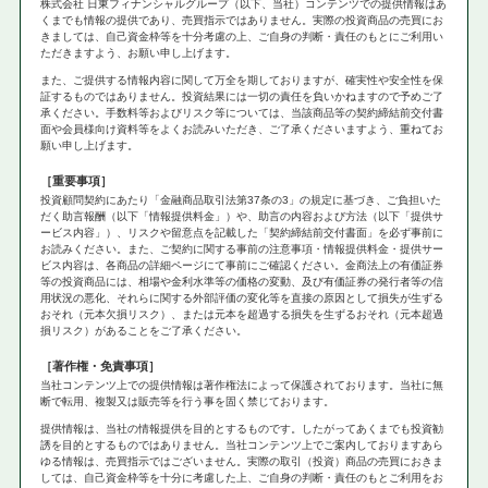
株式会社 日東フィナンシャルグループ（以下、当社）コンテンツでの提供情報はあ
くまでも情報の提供であり、売買指示ではありません。実際の投資商品の売買にお
きましては、自己資金枠等を十分考慮の上、ご自身の判断・責任のもとにご利用い
ただきますよう、お願い申し上げます。
また、ご提供する情報内容に関して万全を期しておりますが、確実性や安全性を保
証するものではありません。投資結果には一切の責任を負いかねますので予めご了
承ください。手数料等およびリスク等については、当該商品等の契約締結前交付書
面や会員様向け資料等をよくお読みいただき、ご了承くださいますよう、重ねてお
願い申し上げます。
重要事項
投資顧問契約にあたり「金融商品取引法第37条の3」の規定に基づき、ご負担いた
だく助言報酬（以下「情報提供料金」）や、助言の内容および方法（以下「提供サ
ービス内容」）、リスクや留意点を記載した「契約締結前交付書面」を必ず事前に
お読みください。また、ご契約に関する事前の注意事項・情報提供料金・提供サー
ビス内容は、各商品の詳細ページにて事前にご確認ください。金商法上の有価証券
等の投資商品には、相場や金利水準等の価格の変動、及び有価証券の発行者等の信
用状況の悪化、それらに関する外部評価の変化等を直接の原因として損失が生ずる
おそれ（元本欠損リスク）、または元本を超過する損失を生ずるおそれ（元本超過
損リスク）があることをご了承ください。
著作権・免責事項
当社コンテンツ上での提供情報は著作権法によって保護されております。当社に無
断で転用、複製又は販売等を行う事を固く禁じております。
提供情報は、当社の情報提供を目的とするものです。したがってあくまでも投資勧
誘を目的とするものではありません。当社コンテンツ上でご案内しておりますあら
ゆる情報は、売買指示ではございません。実際の取引（投資）商品の売買におきま
しては、自己資金枠等を十分に考慮した上、ご自身の判断・責任のもとご利用をお